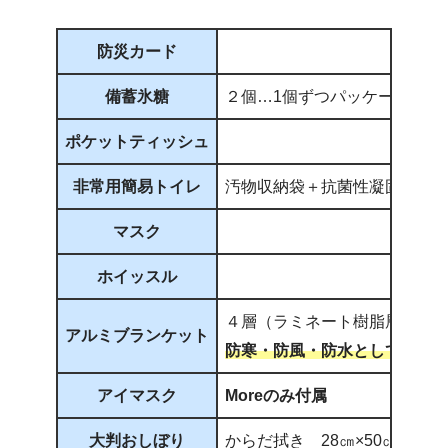
防災カード
備蓄氷糖
２個…1個ずつパッケージされ
ポケットティッシュ
非常用簡易トイレ
汚物収納袋＋抗菌性凝固剤
マスク
ホイッスル
４層（ラミネート樹脂層＋ア
アルミブランケット
防寒・防風・防水としても活
アイマスク
Moreのみ付属
大判おしぼり
からだ拭き 28㎝×