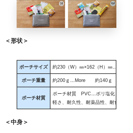
＜形状＞
ポーチサイズ
約230（W）㎜×162（H）㎜…More
ポーチ重量
約200ｇ…More 約140ｇ
ポーチ材質 PVC…ポリ塩化ビニ
ポーチ材質
軽さ、耐久性、耐薬品性、耐食性に
＜中身＞