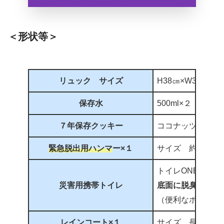
＜形状等＞
リュック サイズ
H38㎝×W30㎝×D
保存水
500ml×２
賞味
７年保存クッキー
ココナッツ味×
緊急脱出用ハンマ
ー×１
サイズ 約133㎜×
トイレONE３枚
災害用携帯トイレ
底面に脱臭シート
（便利なポケット
レインコート×１
サイズ 長さ110