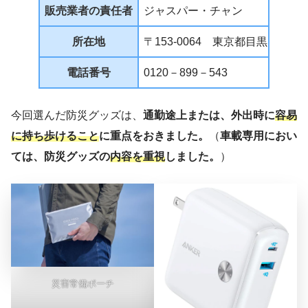
販売業者の責任者
ジャスパー・チャン
所在地
〒153-0064 東京都目黒区下目黒1
電話番号
0120－899－543
今回選んだ防災グッズは、
通勤途上または、外出時に
容易
に持ち歩けること
に重点をおきました。
（
車載専用におい
ては、防災グッズの
内容を重視
しました。
）
災害常備ポーチ